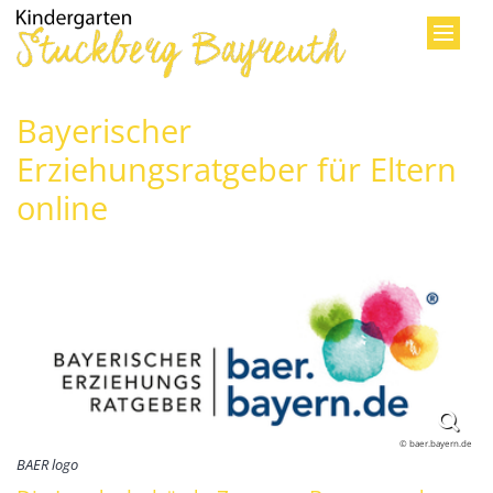
Zum Inhalt springen
Bayerischer
Erziehungsratgeber für Eltern
online
© baer.bayern.de
BAER logo